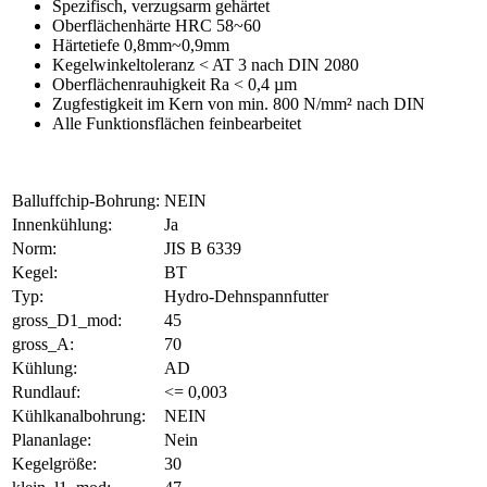
Spezifisch, verzugsarm gehärtet
Oberflächenhärte HRC 58~60
Härtetiefe 0,8mm~0,9mm
Kegelwinkeltoleranz < AT 3 nach DIN 2080
Oberflächenrauhigkeit Ra < 0,4 µm
Zugfestigkeit im Kern von min. 800 N/mm² nach DIN
Alle Funktionsflächen feinbearbeitet
Balluffchip-Bohrung:
NEIN
Innenkühlung:
Ja
Norm:
JIS B 6339
Kegel:
BT
Typ:
Hydro-Dehnspannfutter
gross_D1_mod:
45
gross_A:
70
Kühlung:
AD
Rundlauf:
<= 0,003
Kühlkanalbohrung:
NEIN
Plananlage:
Nein
Kegelgröße:
30