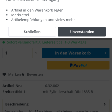
Artikel in den Warenkorb legen
Merkzettel
Rabatte
Artikelempfehlungen und vieles mehr
51,00 € *
60,00 € *
(15% gespart)
Schließen
Einverstanden
zzgl. MwSt.
zzgl. Versandkosten
Sofort versandfertig, Lieferzeit ca. 1-3 Werktage
In den
Warenkorb
Merken
Bewerten
Artikel-Nr.:
16.32.862
Freitextfeld 1:
mit Zylinderschaft DIN 1835 B
Beschreibung
Verwendung: Für Maschinen mit steigungssynchronem