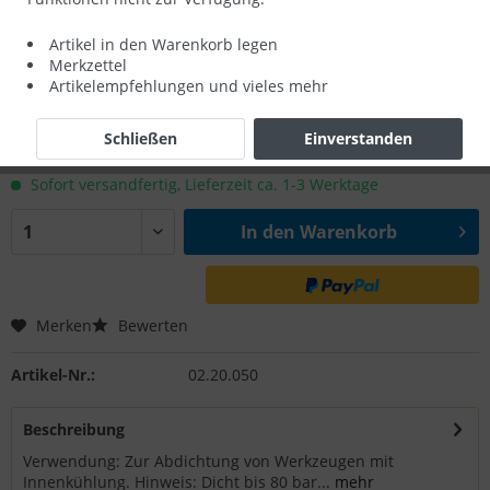
Artikel in den Warenkorb legen
Merkzettel
Rabatte
Artikelempfehlungen und vieles mehr
17,00 € *
20,00 € *
(15% gespart)
Schließen
Einverstanden
zzgl. MwSt.
zzgl. Versandkosten
Sofort versandfertig, Lieferzeit ca. 1-3 Werktage
In den
Warenkorb
Merken
Bewerten
Artikel-Nr.:
02.20.050
Beschreibung
Verwendung: Zur Abdichtung von Werkzeugen mit
Innenkühlung. Hinweis: Dicht bis 80 bar...
mehr